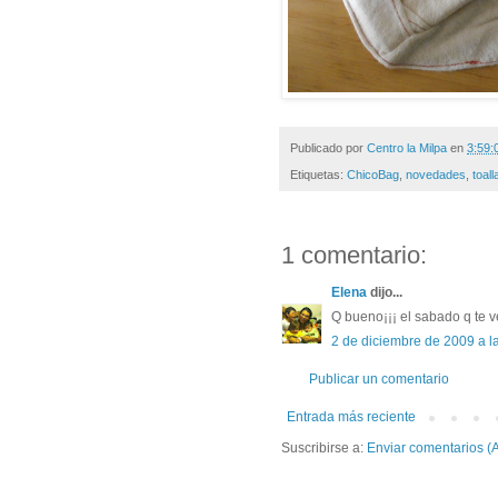
Publicado por
Centro la Milpa
en
3:59:
Etiquetas:
ChicoBag
,
novedades
,
toal
1 comentario:
Elena
dijo...
Q bueno¡¡¡ el sabado q te v
2 de diciembre de 2009 a l
Publicar un comentario
Entrada más reciente
Suscribirse a:
Enviar comentarios (