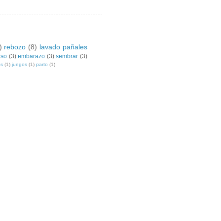
)
rebozo
(8)
lavado pañales
rso
(3)
embarazo
(3)
sembrar
(3)
os
(1)
juegos
(1)
parto
(1)