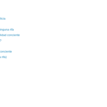
ticia
nguna rifa
ilidad conciente
?
 conciente
 rifa)