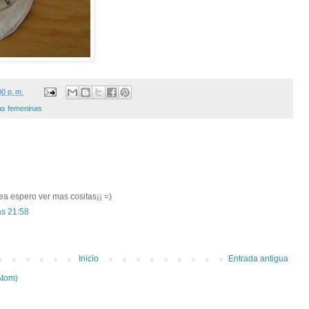
00 p. m.
las femeninas
ea espero ver mas cositas¡¡ =)
as 21:58
Inicio
Entrada antigua
Atom)