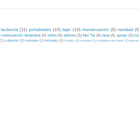
lactancia
(11)
portabebés
(10)
tejer
(10)
menstruación
(8)
navidad
(8
)
estimulación temprana
(5)
niños
(5)
talleres
(5)
Mei Tai
(4)
lana
(4)
apego
(3)
cu
(2)
cubiertas
(2)
esponjas
(2)
tutoriales
(2)
bambú
(1)
cesárea
(1)
cuidados del bebé
(1)
event