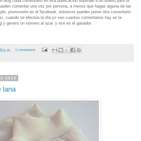
l blog cada comentario en esa publicación equivale a un boleto para la
 pueden comentar una vez por persona, a menos que hagas alguna de las
plo, promoverlo en el facebook, entonces pueden poner otro comentario
así, cuando se efectúa la rifa yo veo cuantos comentarios hay en la
g y genero un número al azar, y ese es el ganador.
00 p. m.
1 comentario:
de 2010
 lana