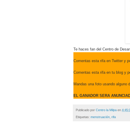
Te haces fan del Centro de Desar
Comentas esta rifa en Twitter y p
Comentas esta rifa en tu blog y p
Mandas una foto usando alguno d
EL GANADOR SERA ANUNCIAD
Publicado por
Centro la Milpa
en
4:45:
Etiquetas:
menstruación
,
rifa