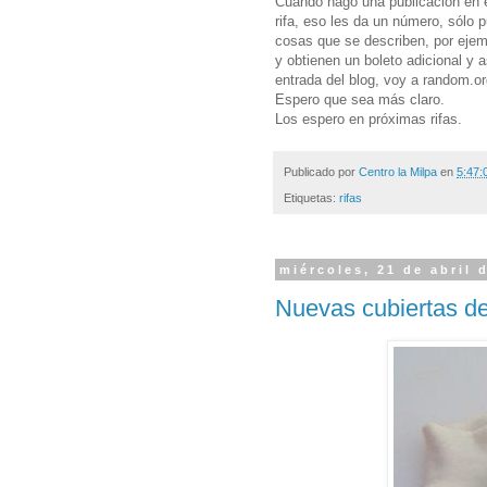
Cuando hago una publicación en e
rifa, eso les da un número, sólo
cosas que se describen, por ejem
y obtienen un boleto adicional y 
entrada del blog, voy a random.or
Espero que sea más claro.
Los espero en próximas rifas.
Publicado por
Centro la Milpa
en
5:47:
Etiquetas:
rifas
miércoles, 21 de abril 
Nuevas cubiertas de