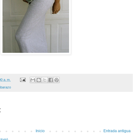
00 a. m.
mbarazo
:
Inicio
Entrada antigua
Atom)