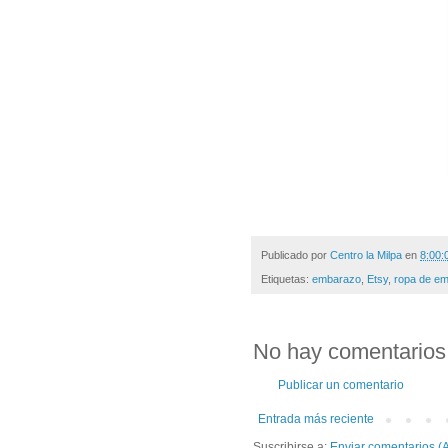
Publicado por
Centro la Milpa
en
8:00:
Etiquetas:
embarazo
,
Etsy
,
ropa de e
No hay comentarios
Publicar un comentario
Entrada más reciente
Suscribirse a:
Enviar comentarios (