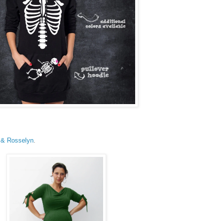
a & Rosselyn
.