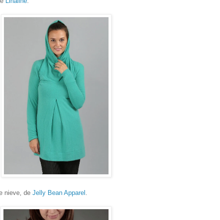
de
Linaline
.
e nieve, de
Jelly Bean Apparel
.