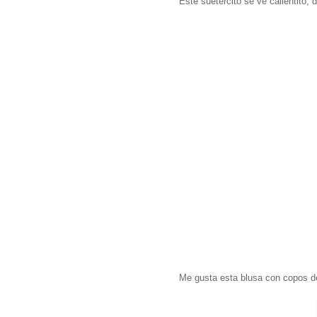
Este suetercito se ve calientito, 
Me gusta esta blusa con copos d