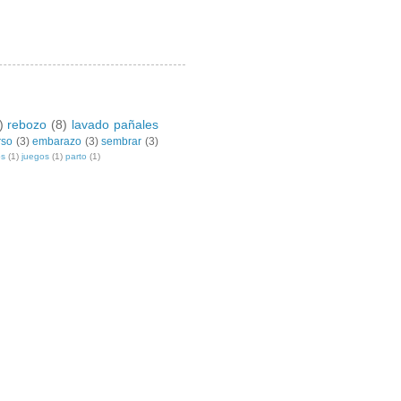
)
rebozo
(8)
lavado pañales
rso
(3)
embarazo
(3)
sembrar
(3)
os
(1)
juegos
(1)
parto
(1)