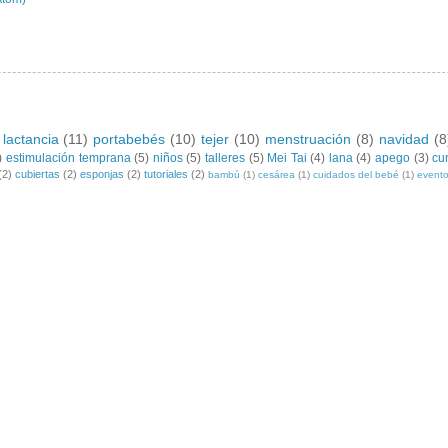
lactancia
(11)
portabebés
(10)
tejer
(10)
menstruación
(8)
navidad
(8
)
estimulación temprana
(5)
niños
(5)
talleres
(5)
Mei Tai
(4)
lana
(4)
apego
(3)
cu
(2)
cubiertas
(2)
esponjas
(2)
tutoriales
(2)
bambú
(1)
cesárea
(1)
cuidados del bebé
(1)
event