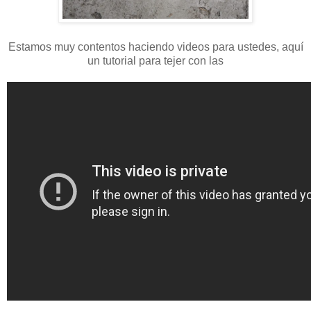
Estamos muy contentos haciendo videos para ustedes, aquí
un tutorial para tejer con las