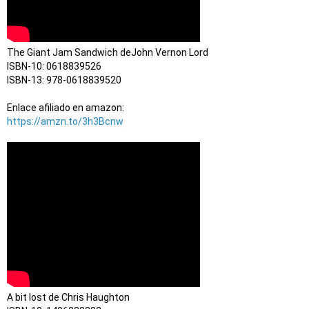
The Giant Jam Sandwich deJohn Vernon Lord

ISBN-10: 0618839526

ISBN-13: 978-0618839520

Enlace afiliado en amazon:
https://amzn.to/3h3Bcnw
A bit lost de Chris Haughton
