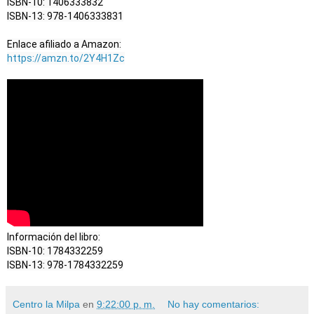
ISBN-10: 1406333832

ISBN-13: 978-1406333831

https://amzn.to/2Y4H1Zc
Información del libro:

ISBN-10: 1784332259

ISBN-13: 978-1784332259
Centro la Milpa
en
9:22:00 p. m.
No hay comentarios: