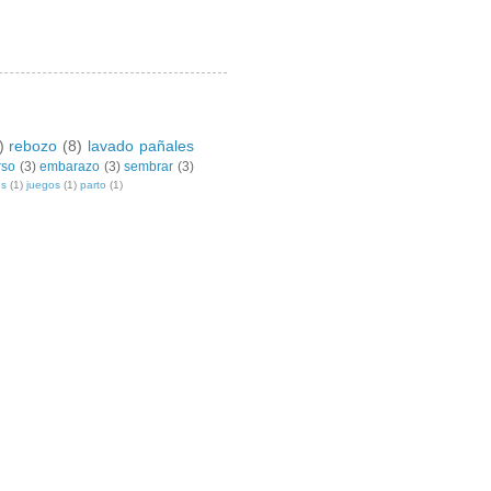
)
rebozo
(8)
lavado pañales
rso
(3)
embarazo
(3)
sembrar
(3)
os
(1)
juegos
(1)
parto
(1)