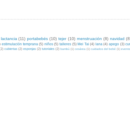
lactancia
(11)
portabebés
(10)
tejer
(10)
menstruación
(8)
navidad
(8
)
estimulación temprana
(5)
niños
(5)
talleres
(5)
Mei Tai
(4)
lana
(4)
apego
(3)
cu
(2)
cubiertas
(2)
esponjas
(2)
tutoriales
(2)
bambú
(1)
cesárea
(1)
cuidados del bebé
(1)
event